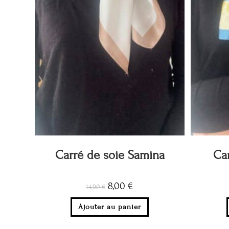
Carré de soie Samina
Car
8,00
€
14,90
€
Ajouter au panier