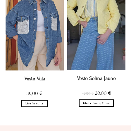
Veste Solina Jaune
Veste Vala
20,00
€
39,00
€
49,90
€
Choix des options
Lire la suite