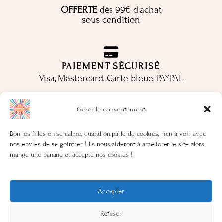
OFFERTE
dès 99€ d'achat
sous condition
PAIEMENT SÉCURISÉ
Visa, Mastercard, Carte bleue, PAYPAL
Gérer le consentement
LIVES
Bon les filles on se calme, quand on parle de cookies, rien à voir avec
Rendez-vous un Mardi sur deux via Instagram et
nos envies de se goinfrer ! Ils nous aideront à améliorer le site alors
Facebook pour nos lives entre copines
mange une banane et accepte nos cookies !
Accepter
Refuser