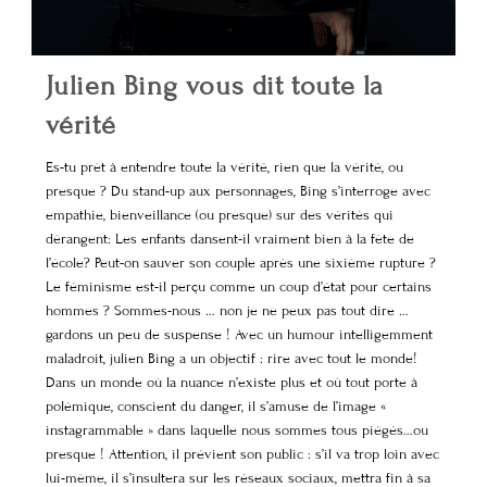
Julien Bing vous dit toute la
vérité
Es-tu prêt à entendre toute la vérité, rien que la vérité, ou
presque ? Du stand-up aux personnages, Bing s’interroge avec
empathie, bienveillance (ou presque) sur des vérités qui
dérangent: Les enfants dansent-il vraiment bien à la fête de
l’école? Peut-on sauver son couple après une sixième rupture ?
Le féminisme est-il perçu comme un coup d’état pour certains
hommes ? Sommes-nous … non je ne peux pas tout dire …
gardons un peu de suspense ! Avec un humour intelligemment
maladroit, julien Bing a un objectif : rire avec tout le monde!
Dans un monde où la nuance n’existe plus et où tout porte à
polémique, conscient du danger, il s’amuse de l’image «
instagrammable » dans laquelle nous sommes tous piégés…ou
presque ! Attention, il prévient son public : s’il va trop loin avec
lui-même, il s’insultera sur les réseaux sociaux, mettra fin à sa