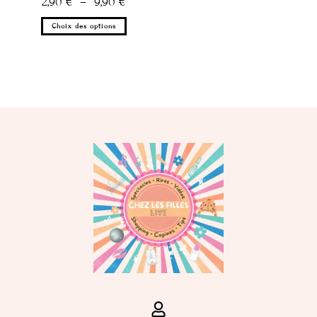
2,90
€
–
9,90
€
Choix des options