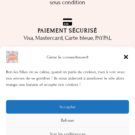
sous condition
PAIEMENT SÉCURISÉ
Visa, Mastercard, Carte bleue, PAYPAL
Gérer le consentement
LIVES
Bon les filles on se calme, quand on parle de cookies, rien à voir avec
Rendez-vous un Mardi sur deux via Instagram et
nos envies de se goinfrer ! Ils nous aideront à améliorer le site alors
Facebook pour nos lives entre copines
mange une banane et accepte nos cookies !
Accepter
Refuser
Mentions légales
–
Politique de cookies
Voir les préférences