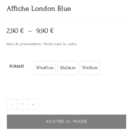
Affiche London Blue
2,90
€
–
9,90
€
Idée de présentation. Vendu sans le cadre.
FORMAT
30x40cm
18x24cm
10x15cm
30x40cm
18x24cm
10x15cm
-
+
AJOUTER AU PANIER