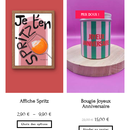
PRIX DOUX !
Affiche Spritz
Bougie Joyeux
Anniversaire
2,90
€
–
9,90
€
15,00
€
25,00
€
Choix des options
Ajouter au panier