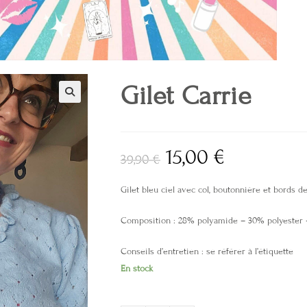
Gilet Carrie
🔍
15,00
€
39,90
€
Gilet bleu ciel avec col, boutonnière et bords d
Composition : 28% polyamide – 30% polyester 
Conseils d’entretien : se référer à l’étiquette
En stock