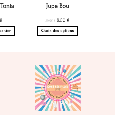
Tonia
Jupe Bou
€
8,00
€
29,95
€
panier
Choix des options