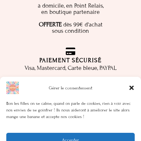
à domicile, en Point Relais,
en boutique partenaire
OFFERTE
dès 99€ d'achat
sous condition
PAIEMENT SÉCURISÉ
Visa, Mastercard, Carte bleue, PAYPAL
Gérer le consentement
LIVES
Bon les filles on se calme, quand on parle de cookies, rien à voir avec
Rendez-vous un Mardi sur deux via Instagram et
nos envies de se goinfrer ! Ils nous aideront à améliorer le site alors
Facebook pour nos lives entre copines
mange une banane et accepte nos cookies !
Accepter