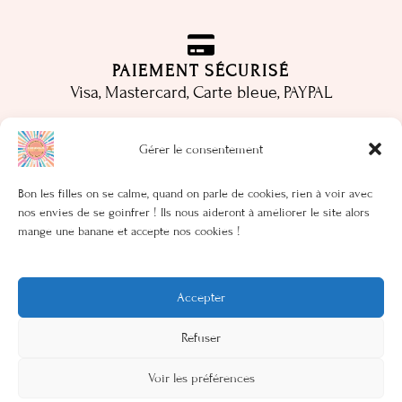
PAIEMENT SÉCURISÉ
Visa, Mastercard, Carte bleue, PAYPAL
Gérer le consentement
LIVES
Bon les filles on se calme, quand on parle de cookies, rien à voir avec
Rendez-vous un Mardi sur deux via Instagram et
nos envies de se goinfrer ! Ils nous aideront à améliorer le site alors
Facebook pour nos lives entre copines
mange une banane et accepte nos cookies !
Accepter
Refuser
Mentions légales
–
Politique de cookies
Voir les préférences
Copyright 2026 © Tous droits réservés. Site réalisé par